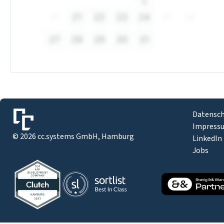
Datensc
Impress
©
2026
cc.systems GmbH, Hamburg
LinkedIn
Jobs